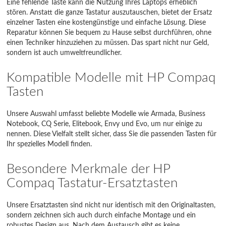
Eine fehlende Taste kann die Nutzung Ihres Laptops erheblich
stören. Anstatt die ganze Tastatur auszutauschen, bietet der Ersatz
Omnibook
einzelner Tasten eine kostengünstige und einfache Lösung. Diese
Reparatur können Sie bequem zu Hause selbst durchführen, ohne
Pavilion
einen Techniker hinzuziehen zu müssen. Das spart nicht nur Geld,
sondern ist auch umweltfreundlicher.
Pavilion Gaming
Kompatible Modelle mit HP Compaq
Presario
Tasten
Pro
Unsere Auswahl umfasst beliebte Modelle wie Armada, Business
Probook
Notebook, CQ Serie, Elitebook, Envy und Evo, um nur einige zu
nennen. Diese Vielfalt stellt sicher, dass Sie die passenden Tasten für
Promo
Ihr spezielles Modell finden.
Slatebook
Besondere Merkmale der HP
Compaq Tastatur-Ersatztasten
Sleekbook
Slim Business
Unsere Ersatztasten sind nicht nur identisch mit den Originaltasten,
sondern zeichnen sich auch durch einfache Montage und ein
Spectre
robustes Design aus. Nach dem Austausch gibt es keine