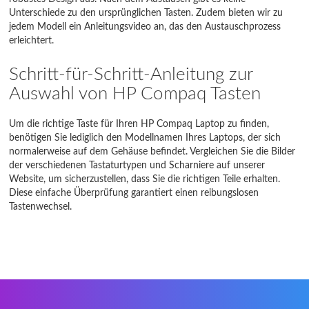
Unterschiede zu den ursprünglichen Tasten. Zudem bieten wir zu
Stream
jedem Modell ein Anleitungsvideo an, das den Austauschprozess
erleichtert.
TouchSmart
Schritt-für-Schritt-Anleitung zur
Ultrabook
Auswahl von HP Compaq Tasten
Value
Um die richtige Taste für Ihren HP Compaq Laptop zu finden,
Victus
benötigen Sie lediglich den Modellnamen Ihres Laptops, der sich
normalerweise auf dem Gehäuse befindet. Vergleichen Sie die Bilder
Wireless Elite v2
der verschiedenen Tastaturtypen und Scharniere auf unserer
Website, um sicherzustellen, dass Sie die richtigen Teile erhalten.
X2 Pavilion
Diese einfache Überprüfung garantiert einen reibungslosen
Tastenwechsel.
XT Series
ZBook
ZBook Studio
ZHAN