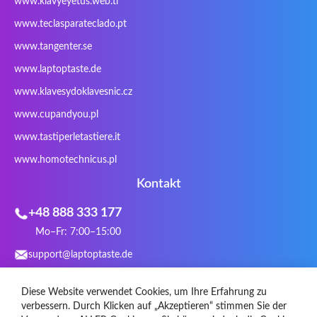
www.klavyeyetus.web.tr
Sager
Sandstrom
Sharkoon
Sharp
www.teclasparateclado.pt
Snugg
Sotec
SPC
SteelSeries
www.tangenter.se
Stone
Targus
TeckNet
Tegration
www.laptoptaste.de
Terra mobile
ThundeRobot
Tracer
Tronic5
www.klavesydoklavesnic.cz
Trust
Twinhead
Uniwill
VAVA
VIA
Vortex
Wistron
Wortmann
www.cupandyou.pl
Xceed
Xenic
Xeron
Xiaomi
www.tastiperletastiere.it
Zoostorm
Zowie
www.homotechnicus.pl
Kontakt
+48 888 333 177
Mo–Fr: 7:00–15:00
support@laptoptaste.de
WhatsApp
Diese Website verwendet Cookies, um Ihre Erfahrung zu
Social Media
verbessern. Durch Klicken auf „Akzeptieren“ stimmen Sie der