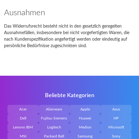
Ausnahmen
Das Widerrufsrecht besteht nicht in den gesetzlich geregelten
Ausnahmefällen, insbesondere bei nicht vorgefertigten Waren, die
nach Kundenspezifikation angefertigt werden oder eindeutig auf
persönliche Bedürfnisse zugeschnitten sind.
Beliebte Kategorien
Acer
Alienware
Apple
Asus
Dell
Fujitsu-Siemens
Huawei
HP
Lenovo IBM
Logitech
Medion
Microsoft
MSI
Packard Bell
Samsung
Sony