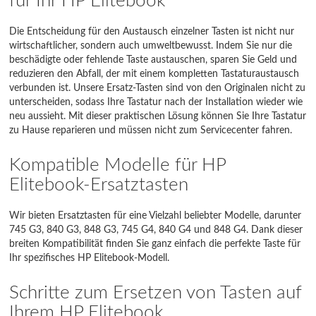
für Ihr HP Elitebook
645 G10
Die Entscheidung für den Austausch einzelner Tasten ist nicht nur
wirtschaftlicher, sondern auch umweltbewusst. Indem Sie nur die
645 G11
beschädigte oder fehlende Taste austauschen, sparen Sie Geld und
reduzieren den Abfall, der mit einem kompletten Tastaturaustausch
645 G9
verbunden ist. Unsere Ersatz-Tasten sind von den Originalen nicht zu
unterscheiden, sodass Ihre Tastatur nach der Installation wieder wie
6460B
neu aussieht. Mit dieser praktischen Lösung können Sie Ihre Tastatur
zu Hause reparieren und müssen nicht zum Servicecenter fahren.
6460P
Kompatible Modelle für HP
6465B
Elitebook-Ersatztasten
650 G9
Wir bieten Ersatztasten für eine Vielzahl beliebter Modelle, darunter
655 G9
745 G3, 840 G3, 848 G3, 745 G4, 840 G4 und 848 G4. Dank dieser
breiten Kompatibilität finden Sie ganz einfach die perfekte Taste für
6560B
Ihr spezifisches HP Elitebook-Modell.
6565B
Schritte zum Ersetzen von Tasten auf
Ihrem HP Elitebook
660 G11