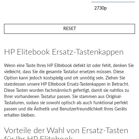
2730p
2740
RESET
2740p
440 G10
HP Elitebook Ersatz-Tastenkappen
450 G10
Wenn eine Taste Ihres HP Elitebook defekt ist oder fehlt, denken Sie
vielleicht, dass Sie die gesamte Tastatur ersetzen müssen. Diese
450 G9
Option kann jedoch kostspielig und oft unnötig sein. Ziehen Sie
stattdessen unsere HP Elitebook Ersatz-Tastenkappen in Betracht.
455 G10
Diese Tasten wurden fachmännisch gefertigt, damit sie nahtlos zu
Ihrer vorhandenen Tastatur passen. Sie stammen aus Original-
455 G9
Tastaturen, sodass sie sowohl optisch als auch funktional perfekt
passen und die Ästhetik und Benutzerfreundlichkeit Ihres Geräts
640 G10
erhalten bleiben.
640 G11
Vorteile der Wahl von Ersatz-Tasten
640 G9