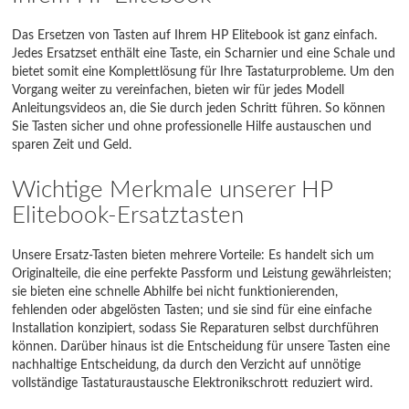
665 G11
Das Ersetzen von Tasten auf Ihrem HP Elitebook ist ganz einfach.
Jedes Ersatzset enthält eine Taste, ein Scharnier und eine Schale und
6930
bietet somit eine Komplettlösung für Ihre Tastaturprobleme. Um den
Vorgang weiter zu vereinfachen, bieten wir für jedes Modell
6930P
Anleitungsvideos an, die Sie durch jeden Schritt führen. So können
Sie Tasten sicher und ohne professionelle Hilfe austauschen und
720 G1
sparen Zeit und Geld.
720 G2
Wichtige Merkmale unserer HP
Elitebook-Ersatztasten
725 G1
725 G2
Unsere Ersatz-Tasten bieten mehrere Vorteile: Es handelt sich um
Originalteile, die eine perfekte Passform und Leistung gewährleisten;
sie bieten eine schnelle Abhilfe bei nicht funktionierenden,
725 G3
fehlenden oder abgelösten Tasten; und sie sind für eine einfache
Installation konzipiert, sodass Sie Reparaturen selbst durchführen
725 G4
können. Darüber hinaus ist die Entscheidung für unsere Tasten eine
nachhaltige Entscheidung, da durch den Verzicht auf unnötige
730 G5
vollständige Tastaturaustausche Elektronikschrott reduziert wird.
735 G5