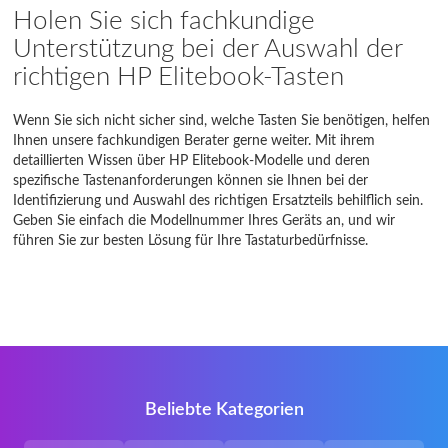
Holen Sie sich fachkundige
735 G6
Unterstützung bei der Auswahl der
richtigen HP Elitebook-Tasten
735 G7
735 G8
Wenn Sie sich nicht sicher sind, welche Tasten Sie benötigen, helfen
Ihnen unsere fachkundigen Berater gerne weiter. Mit ihrem
740 G1
detaillierten Wissen über HP Elitebook-Modelle und deren
spezifische Tastenanforderungen können sie Ihnen bei der
740 G2
Identifizierung und Auswahl des richtigen Ersatzteils behilflich sein.
Geben Sie einfach die Modellnummer Ihres Geräts an, und wir
führen Sie zur besten Lösung für Ihre Tastaturbedürfnisse.
745 G1
745 G2
745 G3
745 G4
745 G5
Beliebte Kategorien
745 G7