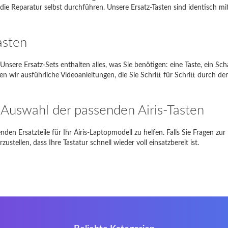
die Reparatur selbst durchführen. Unsere Ersatz-Tasten sind identisch m
piron 17R
17R
asten
Satellite L850-B206
L850
EE PC 1001HA
1001HA
n. Unsere Ersatz-Sets enthalten alles, was Sie benötigen: eine Taste, ein S
ten wir ausführliche Videoanleitungen, die Sie Schritt für Schritt durch 
NI 1018
1018
-Siemens Amilo A1451
A1451
 Auswahl der passenden Airis-Tasten
Wenn Sie auf Probleme stoßen, bitte
kontaktieren Sie uns
nden Ersatzteile für Ihr Airis-Laptopmodell zu helfen. Falls Sie Fragen zu
stellen, dass Ihre Tastatur schnell wieder voll einsatzbereit ist.