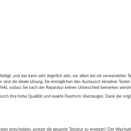
e
Beispiele für korrekte Suchanfragen:
chädigt, und das kann sehr ärgerlich sein, vor allem bei oft verwendeten
en sind die ideale Lösung. Sie ermöglichen den Austausch einzelner Taste
op-Modell
Was man eingeben sollte
erfekt, sodass Sie nach der Reparatur keinen Unterschied bemerken werde
Thinkpad EDGE E120
E120
e durch ihre hohe Qualität und exakte Passform überzeugen. Dank der origi
pire 5738
5738
io SVE1111M1E
SVE11
sten entscheiden, anstatt die gesamte Tastatur zu ersetzen? Der Wechsel 
g NP350E5C-A05PL
NP350E5C