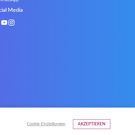
WhatsApp
Philips
PowerPro
cial Media
Roccat
RoverBook
Sotec
SPC
Terra mobile
ThundeRobot
VAVA
VIA
Xeron
Xiaomi
Cookie-Einstellungen
AKZEPTIEREN