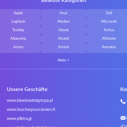
Beliebte Kategorien
Apple
Asus
Dell
Logitech
Medion
Microsoft
Toshiba
Abook
Activa
Albacomp
Alcatel
Alfanote
Aristo
Arteck
Averatec
Bluedisk
Bluestork
Bullmann
Mehr
⏷
CLASSMATE
Clevo
Compal
DIGMA
DTK Maxforce
dukaBOX
Fosa
Founder
Fusion Aspect
Unsere Geschäfte
Ko
Gigabyte
Haier
Hama
Inphic
Iradium
Iridium Mesh Pegasus
www.klawiszedolaptopa.pl
Kensington
Kids Keyboard
KuGi
www.touchespourclaviers.fr
LG
Lifetec
Lion
www.pliktra.gr
Mitac
Moobom
MS-TECH