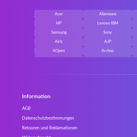
Acer
Alienware
HP
Lenovo IBM
Samsung
Sony
Airis
AJP
AOpen
Archos
Belkin
Benq
Cherry
Chiligreen
Cybersystem
Diablo
Ergo
Essentiel
Information
Gericom
Getac
HyperX
Inne / other / andere
AGB
Kapok
Kenitec
Datenschutzbestimmungen
Laser
LEICKE
Retouren und Reklamationen
Maxdata
Mediacom