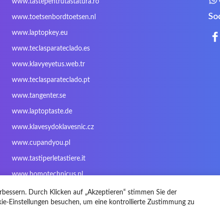
www.tastepentrutastatura.ro
Nokia
Optimus
PEAQ
So
www.toetsenbordtoetsen.nl
Rapoo
Razer
Redimp
www.laptopkey.eu
Sharkoon
Sharp
Snugg
www.teclasparateclado.es
Targus
TeckNet
Tegration
www.klavyeyetus.web.tr
Trust
Twinhead
Uniwill
www.teclasparateclado.pt
Wortmann
Xceed
Xenic
www.tangenter.se
Zoostorm
Zowie
www.laptoptaste.de
www.klavesydoklavesnic.cz
www.cupandyou.pl
www.tastiperletastiere.it
www.homotechnicus.pl
rbessern. Durch Klicken auf „Akzeptieren“ stimmen Sie der
e-Einstellungen besuchen, um eine kontrollierte Zustimmung zu