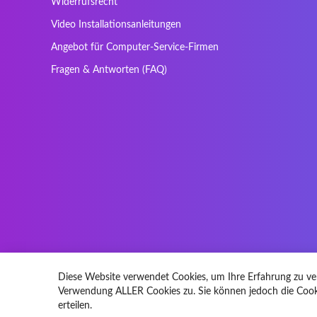
Widerrufsrecht
Nec Versa
Network
Video Installationsanleitungen
Prowise
QPAD
Angebot für Computer-Service-Firmen
Sager
Sandstrom
Fragen & Antworten (FAQ)
SteelSeries
Stone
Tracer
Tronic5
Vortex
Wistron
Diese Website verwendet Cookies, um Ihre Erfahrung zu ve
Verwendung ALLER Cookies zu. Sie können jedoch die Cooki
erteilen.
© 2026 Laptoptaste.de All rights reserved.