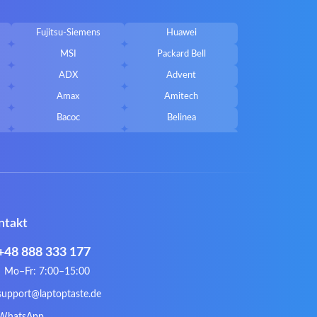
Fujitsu-Siemens
Huawei
MSI
Packard Bell
ADX
Advent
Amax
Amitech
Bacoc
Belinea
Callifornia Acces
Chembook
Corsair
Cybercom
ECS
eMachines
Gateway
Gembird
ntakt
Hykker
Hyperdata
Issam
iWantit
+48 888 333 177
Kurio
Labtec
Mo–Fr: 7:00–15:00
Lynx
Magic Wings
support@laptoptaste.de
Natec
Natec Genesis