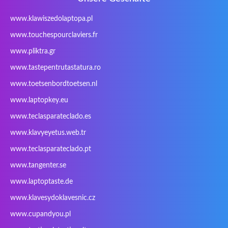
iWantit
Kapok
Kenitec
Kensington
www.klawiszedolaptopa.pl
Kids Keyboard
KuGi
Kurio
Labtec
www.touchespourclaviers.fr
Laser
LEICKE
LG
Lifetec
www.pliktra.gr
Lion
Lynx
Magic Wings
Maxdata
Mediacom
Mitac
Moobom
MS-TECH
www.tastepentrutastatura.ro
Natec
Natec Genesis
Nec Versa
Network
www.toetsenbordtoetsen.nl
Nokia
Optimus
PEAQ
Philips
www.laptopkey.eu
PowerPro
Prowise
QPAD
Rapoo
www.teclasparateclado.es
Razer
Redimp
Roccat
RoverBook
www.klavyeyetus.web.tr
Sager
Sandstrom
Sharkoon
Sharp
www.teclasparateclado.pt
Snugg
Sotec
SPC
SteelSeries
www.tangenter.se
Stone
Targus
TeckNet
Tegration
www.laptoptaste.de
Terra mobile
ThundeRobot
Tracer
Tronic5
www.klavesydoklavesnic.cz
Trust
Twinhead
Uniwill
VAVA
VIA
Vortex
Wistron
Wortmann
www.cupandyou.pl