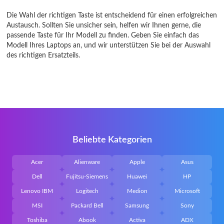
Die Wahl der richtigen Taste ist entscheidend für einen erfolgreichen
Austausch. Sollten Sie unsicher sein, helfen wir Ihnen gerne, die
passende Taste für Ihr Modell zu finden. Geben Sie einfach das
Modell Ihres Laptops an, und wir unterstützen Sie bei der Auswahl
des richtigen Ersatzteils.
Beliebte Kategorien
Acer
Alienware
Apple
Asus
Dell
Fujitsu-Siemens
Huawei
HP
Lenovo IBM
Logitech
Medion
Microsoft
MSI
Packard Bell
Samsung
Sony
Toshiba
Abook
Activa
ADX