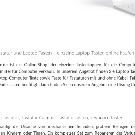
piron 17R
17R
Satellite L850-B206
L850
EE PC 1001HA
1001HA
NI 1018
1018
statur und Laptop Tasten – einzelne Laptop-Tasten online kaufen
-Siemens Amilo A1451
A1451
e.de ist ein Online-Shop, der einzelne Tastenkappen für die Compute
mittel für Computer verkauft. In unserem Angebot finden Sie Laptop Tas
Wenn Sie auf Probleme stoßen, bitte
kontaktieren Sie uns
ktop-Computer Taste sowie Taste für Tastaturen mit und ohne Kabel. Fal
ende Tasten benötigt, dann finden Sie in unserem Angebot eine Lösung fü
ie Tastatur, Tastatur Gummi- Tastatur tasten, keyboard tasten
häufig die Ursache von mechanischen Schäden, grobem Reinigen der
nden Kindern oder Tieren. Ein komplettes Set zum Reparieren des Verlu