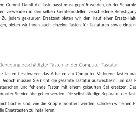
inem Gummi. Damit die Taste passt muss geprüft werden, ob der Scharnie
ten verwenden in den selben Gerätemodellen verschiedene Befestigung
g. Zu jedem gekauften Ersatzset bieten wir den Kauf einer Ersatz-Hal
gen, bieten wir Ihnen auch einzelne Tasten für Tastaturen sowie einzeln
 Behebung beschädigter Tasten an der Computer-Tastatur
e Tasten beschweren das Arbeiten am Computer. Verlorene Tasten m
. Jedoch müssen Sie nicht die gesamte Tastatur auswechseln, um das P
stauschen und fehlende Tasten mit einem gekauften Set ersetzen. Das
puter-Service übergeben werden. Die selbstständige Reparatur der Tastat
icht sicher sind, wie die Knöpfe montiert werden, schicken wir einen F
ie Ersatztasten zu installieren.