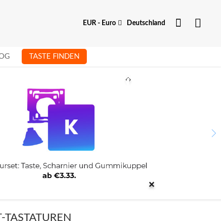
Dein Kon
Währung
EUR - Euro
Deutschland
OG
TASTE FINDEN
T-TASTATUREN