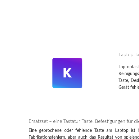
Dell Ins
Toshiba 
Asus E
DELL MI
Laptop Ta
Fujitsu
Laptoptast
Reinigungs
Taste, Des
Gerät fehl
Ersatzset – eine Tastatur Taste, Befestigungen für d
Eine gebrochene oder fehlende Taste am Laptop ist 
Fabrikationsfehlern, aber auch das Resultat von spiele