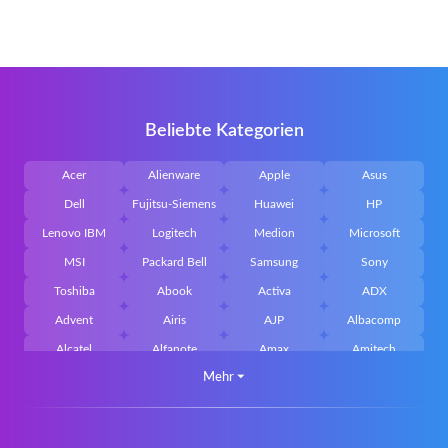
Beliebte Kategorien
Acer
Alienware
Apple
Asus
Dell
Fujitsu-Siemens
Huawei
HP
Lenovo IBM
Logitech
Medion
Microsoft
MSI
Packard Bell
Samsung
Sony
Toshiba
Abook
Activa
ADX
Advent
Airis
AJP
Albacomp
Alcatel
Alfanote
Amax
Amitech
Mehr
⏷
AOpen
Archos
Aristo
Arteck
Averatec
Bacoc
Belinea
Belkin
Benq
Bluedisk
Bluestork
Bullmann