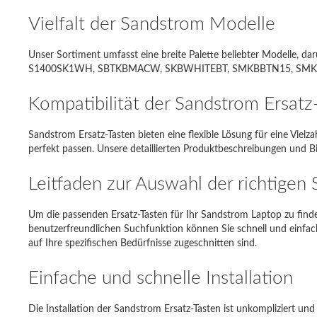
Acer As
Vielfalt der Sandstrom Modelle
Sony Va
Unser Sortiment umfasst eine breite Palette beliebter Modelle,
Samsun
S1400SK1WH, SBTKBMACW, SKBWHITEBT, SMKBBTN15, SMK1011, 
Dell Ins
Kompatibilität der Sandstrom Ersat
Toshiba 
Sandstrom Ersatz-Tasten bieten eine flexible Lösung für eine Vielza
Asus E
perfekt passen. Unsere detaillierten Produktbeschreibungen und Bil
DELL MI
Leitfaden zur Auswahl der richtigen
Fujitsu
Um die passenden Ersatz-Tasten für Ihr Sandstrom Laptop zu finden
benutzerfreundlichen Suchfunktion können Sie schnell und einfac
auf Ihre spezifischen Bedürfnisse zugeschnitten sind.
Einfache und schnelle Installation
Die Installation der Sandstrom Ersatz-Tasten ist unkompliziert u