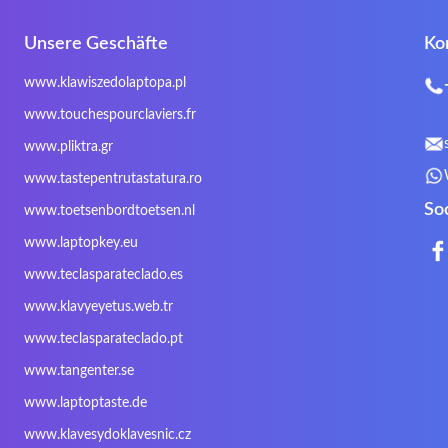
Fosa
Founder
Fusion Aspect
Unsere Geschäfte
Ko
Gigabyte
Haier
Hama
Inphic
Iradium
Iridium Mesh Pegasus
www.klawiszedolaptopa.pl
Kensington
Kids Keyboard
KuGi
www.touchespourclaviers.fr
LG
Lifetec
Lion
www.pliktra.gr
Mitac
Moobom
MS-TECH
www.tastepentrutastatura.ro
Nokia
Optimus
PEAQ
So
www.toetsenbordtoetsen.nl
Rapoo
Razer
Redimp
www.laptopkey.eu
Sharkoon
Sharp
Snugg
www.teclasparateclado.es
Targus
TeckNet
Tegration
www.klavyeyetus.web.tr
Trust
Twinhead
Uniwill
www.teclasparateclado.pt
Wortmann
Xceed
Xenic
www.tangenter.se
Zoostorm
Zowie
www.laptoptaste.de
www.klavesydoklavesnic.cz