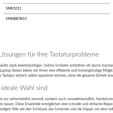
SMK1011
SMKBBTN15
SSKBTOUCH
SWMK15
Wireless Keyboard
Lösungen für Ihre Tastaturprobleme
Wireless keyboard folio
 Geräts stark beeinträchtigen. Solche Schäden entstehen oft durch mecha
ptop-Tasten bieten wir Ihnen eine effiziente und kostengünstige Möglich
Wireless Slim Keyboard
hre Tastatur einfach selbst reparieren können, ohne die gesamte Einheit er
Beispiele für korrekte Suchanfragen:
ideale Wahl sind
op-Modell
Was man eingeben sollte
cht nur wirtschaftlich sinnvoll, sondern auch umweltfreundlich. Sandstrom
Thinkpad EDGE E120
E120
lassen. Diese Ersatzteile ermöglichen eine schnelle und einfache Reparat
digen Teile wie den Schlüssel, das Scharnier und die Kappe, um eine vol