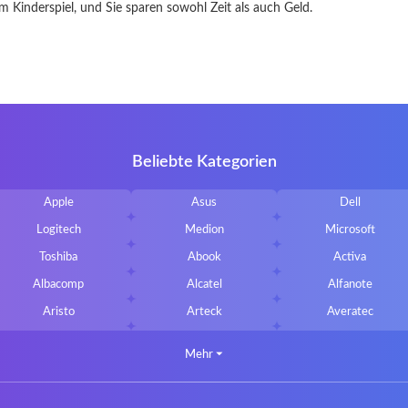
zum Kinderspiel, und Sie sparen sowohl Zeit als auch Geld.
Beliebte Kategorien
Apple
Asus
Dell
Logitech
Medion
Microsoft
Toshiba
Abook
Activa
Albacomp
Alcatel
Alfanote
Aristo
Arteck
Averatec
Bluedisk
Bluestork
Bullmann
Mehr
⏷
CLASSMATE
Clevo
Compal
DIGMA
DTK Maxforce
dukaBOX