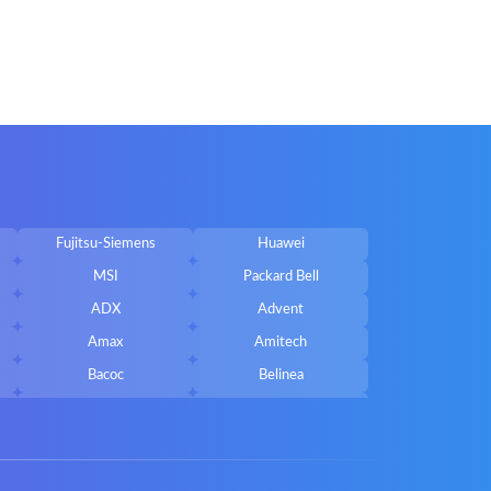
Fujitsu-Siemens
Huawei
MSI
Packard Bell
ADX
Advent
Amax
Amitech
Bacoc
Belinea
Callifornia Acces
Chembook
Corsair
Cybercom
ECS
eMachines