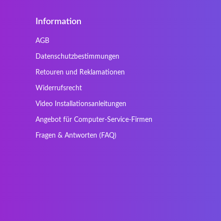
Ergo
Essentiel
Information
Gericom
Getac
HyperX
Inne / other / andere
AGB
Kapok
Kenitec
Datenschutzbestimmungen
Laser
LEICKE
Retouren und Reklamationen
Maxdata
Mediacom
Widerrufsrecht
Nec Versa
Network
Video Installationsanleitungen
Prowise
QPAD
Angebot für Computer-Service-Firmen
Sager
Sandstrom
Fragen & Antworten (FAQ)
SteelSeries
Stone
Tracer
Tronic5
Vortex
Wistron