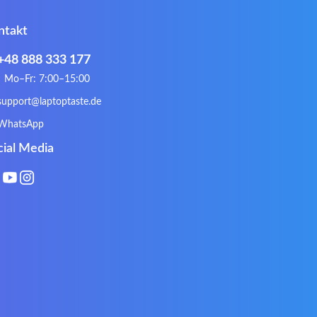
Gateway
Gembird
ntakt
Hykker
Hyperdata
Issam
iWantit
+48 888 333 177
Kurio
Labtec
Mo–Fr: 7:00–15:00
Lynx
Magic Wings
support@laptoptaste.de
Natec
Natec Genesis
WhatsApp
Philips
PowerPro
cial Media
Roccat
RoverBook
Sotec
SPC
Terra mobile
ThundeRobot
VAVA
VIA
Xeron
Xiaomi