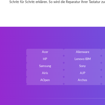
Schritt für Schritt erklären. So wird die Reparatur Ihrer Tastatur 
Acer
Alienware
HP
Lenovo IBM
Samsung
Sony
Airis
AJP
AOpen
Archos
Belkin
Benq
Cherry
Chiligreen
Cybersystem
Diablo