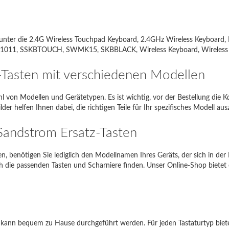
pire 5738
5738
io SVE1111M1E
SVE11
 darunter die 2.4G Wireless Touchpad Keyboard, 2.4GHz Wireless Keyboar
g NP350E5C-A05PL
NP350E5C
SSKBTOUCH, SWMK15, SKBBLACK, Wireless Keyboard, Wireless Keyb
piron 17R
17R
z-Tasten mit verschiedenen Modellen
Satellite L850-B206
L850
hl von Modellen und Gerätetypen. Es ist wichtig, vor der Bestellung die Ko
EE PC 1001HA
1001HA
der helfen Ihnen dabei, die richtigen Teile für Ihr spezifisches Modell au
NI 1018
1018
 Sandstrom Ersatz-Tasten
-Siemens Amilo A1451
A1451
, benötigen Sie lediglich den Modellnamen Ihres Geräts, der sich in der
h die passenden Tasten und Scharniere finden. Unser Online-Shop biete
Wenn Sie auf Probleme stoßen, bitte
kontaktieren Sie uns
nd kann bequem zu Hause durchgeführt werden. Für jeden Tastaturtyp biete