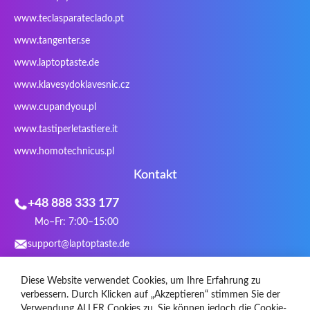
Sager
Sandstrom
Sharkoon
Sharp
www.teclasparateclado.pt
Snugg
Sotec
SPC
SteelSeries
www.tangenter.se
Stone
Targus
TeckNet
Tegration
www.laptoptaste.de
Terra mobile
ThundeRobot
Tracer
Tronic5
www.klavesydoklavesnic.cz
Trust
Twinhead
Uniwill
VAVA
VIA
Vortex
Wistron
Wortmann
www.cupandyou.pl
Xceed
Xenic
Xeron
Xiaomi
www.tastiperletastiere.it
Zoostorm
Zowie
www.homotechnicus.pl
Kontakt
+48 888 333 177
Mo–Fr: 7:00–15:00
support@laptoptaste.de
WhatsApp
Diese Website verwendet Cookies, um Ihre Erfahrung zu
Social Media
verbessern. Durch Klicken auf „Akzeptieren“ stimmen Sie der
Verwendung ALLER Cookies zu. Sie können jedoch die Cookie-