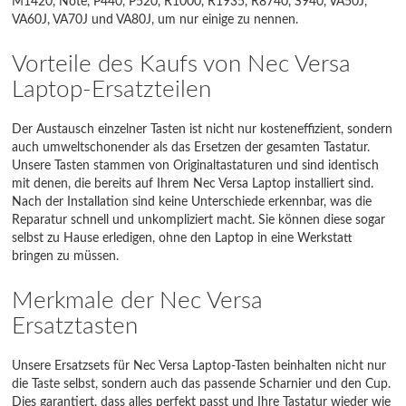
M1420, Note, P440, P520, R1000, R1935, R8740, S940, VA50J,
VA60J, VA70J und VA80J, um nur einige zu nennen.
R1000
Vorteile des Kaufs von Nec Versa
R1935
Laptop-Ersatzteilen
R1935
Der Austausch einzelner Tasten ist nicht nur kosteneffizient, sondern
R8740
auch umweltschonender als das Ersetzen der gesamten Tastatur.
Unsere Tasten stammen von Originaltastaturen und sind identisch
S940
mit denen, die bereits auf Ihrem Nec Versa Laptop installiert sind.
Nach der Installation sind keine Unterschiede erkennbar, was die
VA50J
Reparatur schnell und unkompliziert macht. Sie können diese sogar
selbst zu Hause erledigen, ohne den Laptop in eine Werkstatt
VA60J
bringen zu müssen.
VA70J
Merkmale der Nec Versa
Ersatztasten
VA80J
Unsere Ersatzsets für Nec Versa Laptop-Tasten beinhalten nicht nur
die Taste selbst, sondern auch das passende Scharnier und den Cup.
Dies garantiert, dass alles perfekt passt und Ihre Tastatur wieder wie