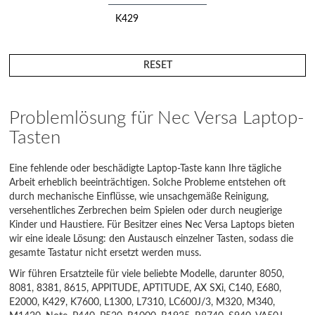
K429
K7600
RESET
L1300
L7310
Problemlösung für Nec Versa Laptop-
Tasten
LC600J/3
M1420
Eine fehlende oder beschädigte Laptop-Taste kann Ihre tägliche
Arbeit erheblich beeinträchtigen. Solche Probleme entstehen oft
M320
durch mechanische Einflüsse, wie unsachgemäße Reinigung,
versehentliches Zerbrechen beim Spielen oder durch neugierige
M340
Kinder und Haustiere. Für Besitzer eines Nec Versa Laptops bieten
wir eine ideale Lösung: den Austausch einzelner Tasten, sodass die
Note
gesamte Tastatur nicht ersetzt werden muss.
Wir führen Ersatzteile für viele beliebte Modelle, darunter 8050,
P440
8081, 8381, 8615, APPITUDE, APTITUDE, AX SXi, C140, E680,
E2000, K429, K7600, L1300, L7310, LC600J/3, M320, M340,
P520