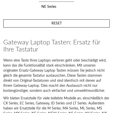
NE Series
NEW Series
RESET
NS Series
NV Series
Gateway Laptop Tasten: Ersatz für
Ihre Tastatur
NX Series
S Series
Wenn eine Taste Ihres Laptops verloren geht oder beschädigt wird,
kann das die Funktionalität stark einschränken. Mit unseren
Solo
originalen Ersatz-Gateway Laptop Tasten müssen Sie jedoch nicht
gleich die gesamte Tastatur austauschen. Diese Tasten stammen
T Series
direkt von Original-Tastaturen und sind identisch mit denen auf
Ihrem Gateway-Laptop. Dies macht den Austausch nicht nur
TM Series
kostengünstiger, sondern auch einfacher und umweltfreundlicher.
Wir bieten Ersatzteile für viele beliebte Modelle an, einschließlich der
W Series
CX Series, EC Series, Gateway, ID Series und LT Series. Außerdem
haben wir Ersatzteile für die M Series, MA Series, ML Series, MS
ZQ Series