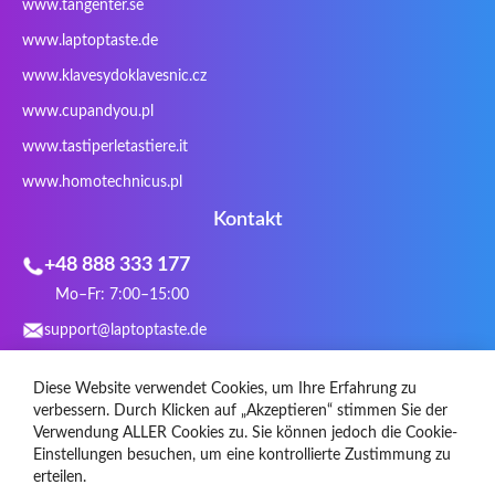
www.tangenter.se
Stone
Targus
TeckNet
Tegration
www.laptoptaste.de
Terra mobile
ThundeRobot
Tracer
Tronic5
www.klavesydoklavesnic.cz
Trust
Twinhead
Uniwill
VAVA
VIA
Vortex
Wistron
Wortmann
www.cupandyou.pl
Xceed
Xenic
Xeron
Xiaomi
www.tastiperletastiere.it
Zoostorm
Zowie
www.homotechnicus.pl
Kontakt
+48 888 333 177
Mo–Fr: 7:00–15:00
support@laptoptaste.de
WhatsApp
Diese Website verwendet Cookies, um Ihre Erfahrung zu
Social Media
verbessern. Durch Klicken auf „Akzeptieren“ stimmen Sie der
Verwendung ALLER Cookies zu. Sie können jedoch die Cookie-
Einstellungen besuchen, um eine kontrollierte Zustimmung zu
erteilen.