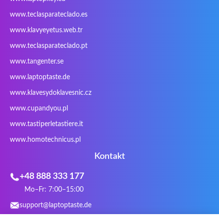
PowerPro
Prowise
QPAD
Rapoo
www.teclasparateclado.es
Razer
Redimp
Roccat
RoverBook
www.klavyeyetus.web.tr
Sager
Sandstrom
Sharkoon
Sharp
www.teclasparateclado.pt
Snugg
Sotec
SPC
SteelSeries
www.tangenter.se
Stone
Targus
TeckNet
Tegration
www.laptoptaste.de
Terra mobile
ThundeRobot
Tracer
Tronic5
www.klavesydoklavesnic.cz
Trust
Twinhead
Uniwill
VAVA
VIA
Vortex
Wistron
Wortmann
www.cupandyou.pl
Xceed
Xenic
Xeron
Xiaomi
www.tastiperletastiere.it
Zoostorm
Zowie
www.homotechnicus.pl
Kontakt
+48 888 333 177
Mo–Fr: 7:00–15:00
support@laptoptaste.de