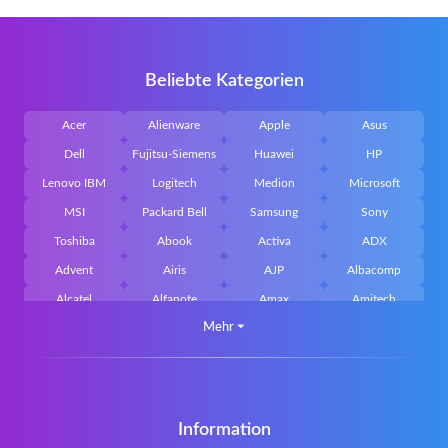
Beliebte Kategorien
Acer
Alienware
Apple
Asus
Dell
Fujitsu-Siemens
Huawei
HP
Lenovo IBM
Logitech
Medion
Microsoft
MSI
Packard Bell
Samsung
Sony
Toshiba
Abook
Activa
ADX
Advent
Airis
AJP
Albacomp
Alcatel
Alfanote
Amax
Amitech
Mehr
⏷
AOpen
Archos
Aristo
Arteck
Averatec
Bacoc
Belinea
Belkin
Benq
Bluedisk
Bluestork
Bullmann
Callifornia Acces
Chembook
Cherry
Chiligreen
Information
CLASSMATE
Clevo
Compal
Corsair