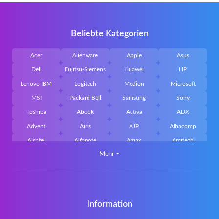
Beliebte Kategorien
Acer
Alienware
Apple
Asus
Dell
Fujitsu-Siemens
Huawei
HP
Lenovo IBM
Logitech
Medion
Microsoft
MSI
Packard Bell
Samsung
Sony
Toshiba
Abook
Activa
ADX
Advent
Airis
AJP
Albacomp
Alcatel
Alfanote
Amax
Amitech
Mehr
⏷
AOpen
Archos
Aristo
Arteck
Averatec
Bacoc
Belinea
Belkin
Benq
Bluedisk
Bluestork
Bullmann
Callifornia Acces
Chembook
Cherry
Chiligreen
Information
CLASSMATE
Clevo
Compal
Corsair