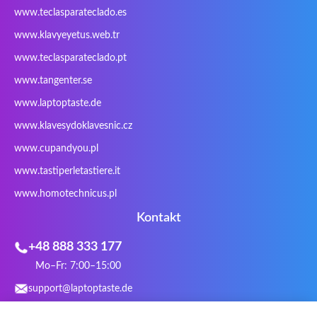
PowerPro
Prowise
QPAD
Rapoo
www.teclasparateclado.es
Razer
Redimp
Roccat
RoverBook
www.klavyeyetus.web.tr
Sager
Sandstrom
Sharkoon
Sharp
www.teclasparateclado.pt
Snugg
Sotec
SPC
SteelSeries
www.tangenter.se
Stone
Targus
TeckNet
Tegration
www.laptoptaste.de
Terra mobile
ThundeRobot
Tracer
Tronic5
www.klavesydoklavesnic.cz
Trust
Twinhead
Uniwill
VAVA
VIA
Vortex
Wistron
Wortmann
www.cupandyou.pl
Xceed
Xenic
Xeron
Xiaomi
www.tastiperletastiere.it
Zoostorm
Zowie
www.homotechnicus.pl
Kontakt
+48 888 333 177
Mo–Fr: 7:00–15:00
support@laptoptaste.de
WhatsApp