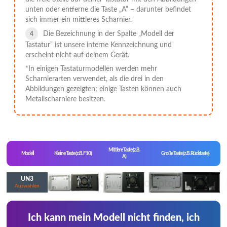
unten oder entferne die Taste „A“ – darunter befindet
sich immer ein mittleres Scharnier.
Die Bezeichnung in der Spalte „Modell der
Tastatur“ ist unsere interne Kennzeichnung und
erscheint nicht auf deinem Gerät.
*In einigen Tastaturmodellen werden mehr
Scharnierarten verwendet, als die drei in den
Abbildungen gezeigten; einige Tasten können auch
Metallscharniere besitzen.
Mittlere Taste (z.B.
Modell
Kleine Taste (z.B. F10)
Große Taste (z.B. Rücktaste)
A)
UN3
Auswählen
Ich kann mein Modell nicht finden, ich